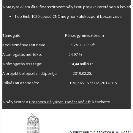
A Magyar Állam által finanszírozott pályázati projekt keretében a köve
1 db EmL-1020 típusú CNC megmunkálóközpont beszerzése
Támogató: Pénzügyminisztérium
Kedvezményezett neve: SZVOGÉP Kft.
A támogatás mértéke: 54,97 %
A támogatás összege: 14,44 millió Ft
A projekt befejezési időpontja: 2019.02.28.
Pályázati azonosító: PM_KKVESZKOZ_2017/315
A pályázatot a
Prospera Pályázati Tanácsadó Kft.
készítette.