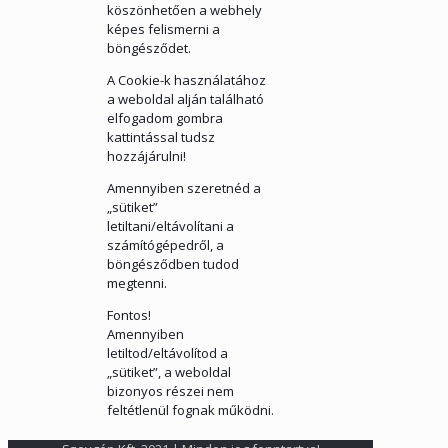
köszönhetően a webhely
képes felismerni a
böngésződet.
A Cookie-k használatához
a weboldal alján található
elfogadom gombra
kattintással tudsz
hozzájárulni!
Amennyiben szeretnéd a
„sütiket”
letiltani/eltávolítani a
számítógépedről, a
böngésződben tudod
megtenni.
Fontos!
Amennyiben
letiltod/eltávolítod a
„sütiket”, a weboldal
bizonyos részei nem
feltétlenül fognak működni.