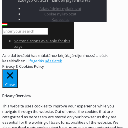
Szovgép Kft. 2021 | Minden jog fenntartva!
Adatvédelmi nyilatkozat
Cookie nyilatkozat
Kapcsolat
No translations available for this
page
Az oldal további használatához kérjük, járuljon hozzá a sütik
kezeléséhez.
Elfogadás
Részletek
Privacy & Cookies Policy
Close
Privacy Overview
This website uses cookies to improve your experience while you
navigate through the website. Out of these, the cookies that are
categorized as necessary are stored on your browser as they are
essential for the working of basic functionalities of the website. We
also use third-party cookies that help us analyze and understand how