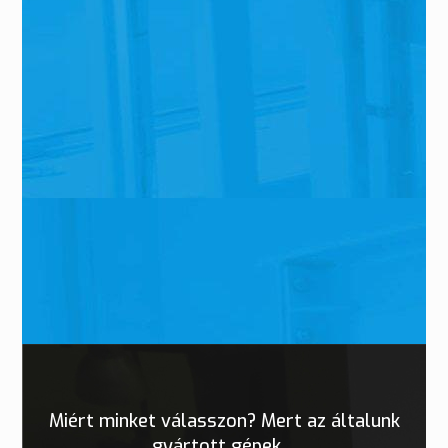
Miért minket válasszon? Mert az általunk
gyártott gépek…