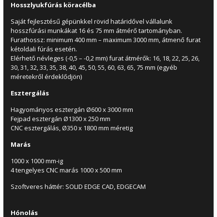
Hosszlyukfúrás köracélba
Saját fejlesztésű gépünkkel rövid határidővel vállalunk
hosszfúrási munkákat 16 és 75 mm átmérő tartományban.
Furathossz: minimum 400 mm – maximum 3000 mm, átmenő furat
kétoldali fúrás esetén.
Elérhető névleges (-0,5 – -0,2 mm) furat átmérők: 16, 18, 22, 25, 26,
30, 31, 32, 33, 35, 38, 40, 45, 50, 55, 60, 63, 65, 75 mm (egyéb
méretekről érdeklődjön)
Esztergálás
Hagyományos esztergán Ø600 x 3000 mm
Fejpad esztergán Ø1300 x 250 mm
CNC esztergálás, Ø350 x 1800 mm méretig
Marás
1000 x 1000 mm-ig
4 tengelyes CNC marás 1000 x 500 mm
Szoftveres háttér: SOLID EDGE CAD, EDGECAM
Hónolás