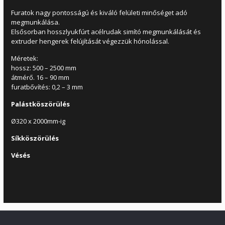
Furatok nagy pontosságú és kiváló felületi minőséget adó
megmunkálása.
Elsősorban hosszlyukfúrt acélrudak simító megmunkálását és
extruder hengerek felújítását végezzük hónolással.
Méretek:
hossz: 500 – 2500 mm
átmérő. 16 – 90 mm
furatbővítés: 0,2 – 3 mm
Palástköszörülés
Ø320 x 2000mm-ig
Síkköszörülés
Vésés