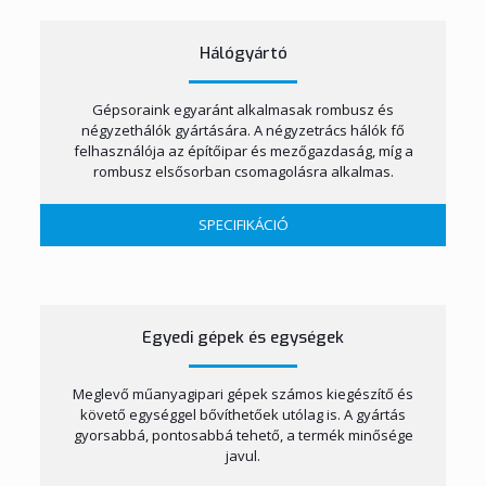
Hálógyártó
Gépsoraink egyaránt alkalmasak rombusz és
négyzethálók gyártására. A négyzetrács hálók fő
felhasználója az építőipar és mezőgazdaság, míg a
rombusz elsősorban csomagolásra alkalmas.
SPECIFIKÁCIÓ
Egyedi gépek és egységek
Meglevő műanyagipari gépek számos kiegészítő és
követő egységgel bővíthetőek utólag is. A gyártás
gyorsabbá, pontosabbá tehető, a termék minősége
javul.