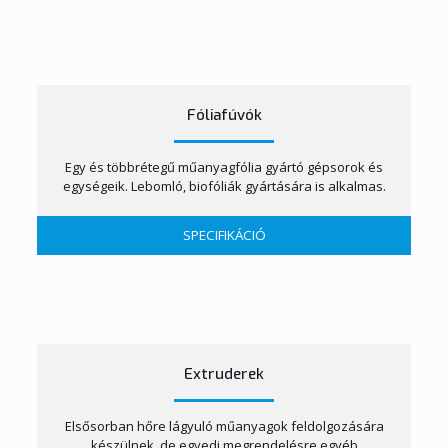
Fóliafúvók
Egy és többrétegű műanyagfólia gyártó gépsorok és
egységeik. Lebomló, biofóliák gyártására is alkalmas.
SPECIFIKÁCIÓ
Extruderek
Elsősorban hőre lágyuló műanyagok feldolgozására
készülnek, de egyedi megrendelésre egyéb