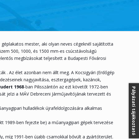
c
géplakatos mester, aki olyan neves cégeknél sajátította
épüzem 500, 1000, és 1500 mm-es csúcstávolságú
lentős megbízásokat teljesített a Budapesti Fővárosi
tták . Az élet azonban nem állt meg. A Kocsigyári (Erdőgép
ndezéseinek nagyjavítása, esztergagépek, kazánok,
rudert 1968
-ban Pilisszántón az ezt követőt 1972-ben
Pályázati tájékoztató
át jelzi a MÁV Debreceni Járműjavítójának tervezett és
űanyagipari hulladékok újrafeldolgozására alkalmas
őtt 1989-ben fejezte be) a műanyagipari gépek tervezése
ly, míg 1991-ben újabb csarnokkal bővült a gyártóterület.