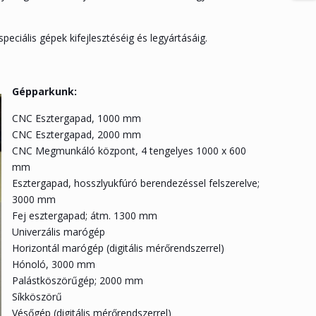
eciális gépek kifejlesztéséig és legyártásáig.
Gépparkunk:
CNC Esztergapad, 1000 mm
CNC Esztergapad, 2000 mm
CNC Megmunkáló központ, 4 tengelyes 1000 x 600
mm
Esztergapad, hosszlyukfúró berendezéssel felszerelve;
3000 mm
Fej esztergapad; átm. 1300 mm
Univerzális marógép
Horizontál marógép (digitális mérőrendszerrel)
Hónoló, 3000 mm
Palástköszörűgép; 2000 mm
Síkköszörű
Vésőgép (digitális mérőrendszerrel)