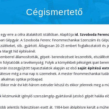
Cégismertető
 erre a célra átalakított istállóban. Alapítója
id. Szvoboda Feren
s Faipari Gépgyár. A Szvoboda Ferenc Finommechanikai Szerszám és G
ékeket, stb.. gyártott. Átlagosan 20-25 embert foglalkoztatott és je
 Margit híd építésénél.
mberrel államosították, gépeit- berendezéseit leszerelték, elszállíto
folytatódik a tevékenység. Folyik a környékbeli pékségek ipari bere
 során összegyűjtött tapasztalatok alapján az első
saját építésű ext
 átesve még a mai nap is üzemelnek. A mester finommechanikai tudás
alkalmas optikai próbapad.
. Ekkor már évi két-három extruder készül és ekkor jelennek meg a m
k kézimunkát igénylő szerszámgép-gyártásnál (utolsó gépét halála el
öbb jelentős fejlesztésen esett át. 1984-ben átépítésre került a műhe