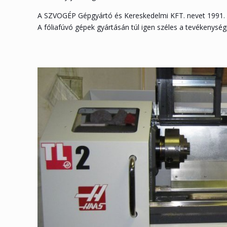
A SZVOGÉP Gépgyártó és Kereskedelmi KFT. nevet 1991. 
A fóliafúvó gépek gyártásán túl igen széles a tevékenységi