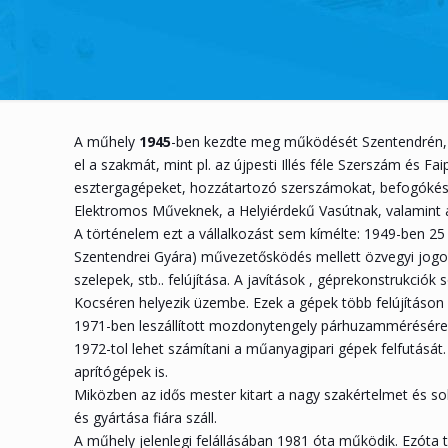
A műhely
1945
-ben kezdte meg működését Szentendrén, egy
el a szakmát, mint pl. az újpesti Illés féle Szerszám é
esztergagépeket, hozzátartozó szerszámokat, befogókészül
Elektromos Műveknek, a Helyiérdekű Vasútnak, valamint a
A történelem ezt a vállalkozást sem kímélte: 1949-ben 25 e
Szentendrei Gyára) művezetősködés mellett özvegyi jogon 
szelepek, stb.. felújítása. A javítások , géprekonstrukciók
Kocséren helyezik üzembe. Ezek a gépek több felújításon
1971-ben leszállított mozdonytengely párhuzammérésére 
1972-tol lehet számítani a műanyagipari gépek felfutását
aprítógépek is.
Miközben az idős mester kitart a nagy szakértelmet és so
és gyártása fiára száll.
A műhely jelenlegi felállásában 1981 óta működik. Ezóta t